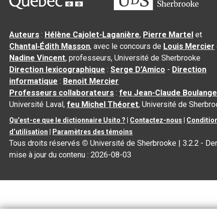
Auteurs
:
Hélène Cajolet-Laganière
,
Pierre Martel
et
Chantal‑Édith Masson
, avec le concours de
Louis Mercier
Nadine Vincent
, professeurs, Université de Sherbrooke
Direction lexicographique
:
Serge D’Amico
-
Direction
informatique
:
Benoit Mercier
Professeurs collaborateurs
:
feu Jean-Claude Boulange
Université Laval,
feu Michel Théoret
, Université de Sherbr
Qu’est-ce que le dictionnaire Usito ?
|
Contactez-nous
|
Conditio
d’utilisation
|
Paramètres des témoins
Tous droits réservés
©
Université de Sherbrooke |
3.2.2
- Der
mise à jour du contenu :
2026-08-03