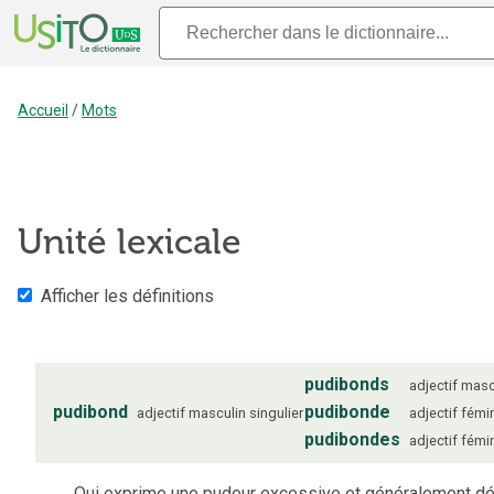
Accueil
/
Mots
Unité lexicale
Afficher les définitions
pudibonds
adjectif
masc
pudibond
pudibonde
adjectif
masculin
singulier
adjectif
fémi
pudibondes
adjectif
fémi
Qui exprime une pudeur excessive et généralement dé