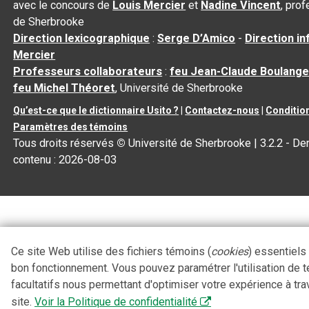
avec le concours de
Louis Mercier
et
Nadine Vincent
, pro
de Sherbrooke
Direction lexicographique
:
Serge D’Amico
-
Direction i
Mercier
Professeurs collaborateurs
:
feu Jean-Claude Boulange
feu Michel Théoret
, Université de Sherbrooke
Qu’est-ce que le dictionnaire Usito ?
|
Contactez-nous
|
Condition
Paramètres des témoins
Tous droits réservés
©
Université de Sherbrooke |
3.2.2
- Der
contenu :
2026-08-03
Ce site Web utilise des fichiers témoins (
cookies
) essentiels
bon fonctionnement. Vous pouvez paramétrer l'utilisation de 
facultatifs nous permettant d'optimiser votre expérience à tra
site.
Voir la Politique de confidentialité