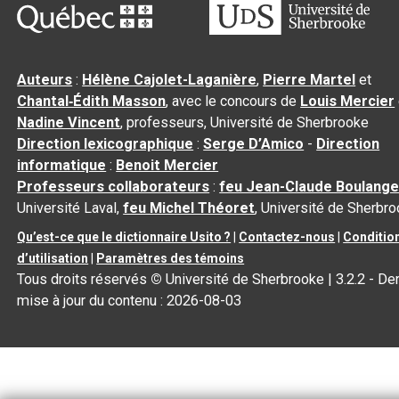
Auteurs
:
Hélène Cajolet-Laganière
,
Pierre Martel
et
Chantal‑Édith Masson
, avec le concours de
Louis Mercier
Nadine Vincent
, professeurs, Université de Sherbrooke
Direction lexicographique
:
Serge D’Amico
-
Direction
informatique
:
Benoit Mercier
Professeurs collaborateurs
:
feu Jean-Claude Boulange
Université Laval,
feu Michel Théoret
, Université de Sherbr
Qu’est-ce que le dictionnaire Usito ?
|
Contactez-nous
|
Conditio
d’utilisation
|
Paramètres des témoins
Tous droits réservés
©
Université de Sherbrooke |
3.2.2
- Der
mise à jour du contenu :
2026-08-03