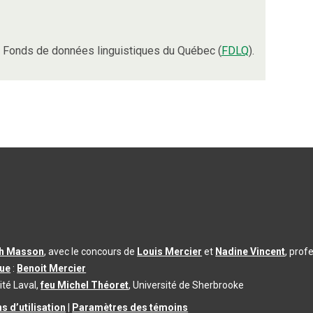
 Fonds de données linguistiques du Québec (
FDLQ
).
th Masson
, avec le concours de
Louis Mercier
et
Nadine Vincent
, prof
que
:
Benoit Mercier
ité Laval,
feu Michel Théoret
, Université de Sherbrooke
s d’utilisation
|
Paramètres des témoins