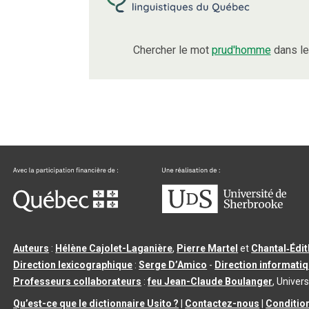
Chercher le mot
prud'homme
dans le
Auteurs
:
Hélène Cajolet-Laganière
,
Pierre Martel
et
Chantal‑Édi
Direction lexicographique
:
Serge D’Amico
-
Direction informati
Professeurs collaborateurs
:
feu Jean-Claude Boulanger
, Univers
Qu’est-ce que le dictionnaire Usito ?
|
Contactez-nous
|
Condition