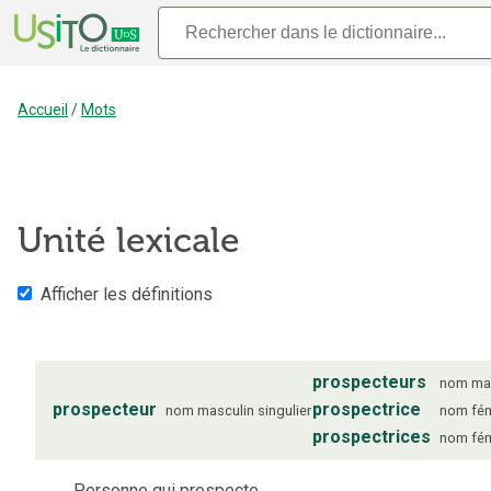
Accueil
/
Mots
Unité lexicale
Afficher les définitions
prospecteurs
nom
ma
prospecteur
prospectrice
nom
masculin
singulier
nom
fé
prospectrices
nom
fé
Personne qui prospecte.