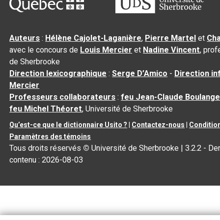
Auteurs
:
Hélène Cajolet-Laganière
,
Pierre Martel
et
Cha
avec le concours de
Louis Mercier
et
Nadine Vincent
, pro
de Sherbrooke
Direction lexicographique
:
Serge D’Amico
-
Direction i
Mercier
Professeurs collaborateurs
:
feu Jean-Claude Boulange
feu Michel Théoret
, Université de Sherbrooke
Qu’est-ce que le dictionnaire Usito ?
|
Contactez-nous
|
Condition
Paramètres des témoins
Tous droits réservés
©
Université de Sherbrooke |
3.2.2
- Der
contenu :
2026-08-03