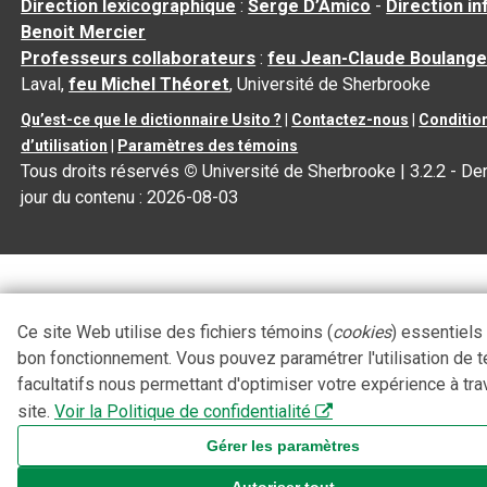
Direction lexicographique
:
Serge D’Amico
-
Direction i
Benoit Mercier
Professeurs collaborateurs
:
feu Jean-Claude Boulange
Laval,
feu Michel Théoret
, Université de Sherbrooke
Qu’est-ce que le dictionnaire Usito ?
|
Contactez-nous
|
Conditio
d’utilisation
|
Paramètres des témoins
Tous droits réservés
©
Université de Sherbrooke |
3.2.2
- Der
jour du contenu :
2026-08-03
Ce site Web utilise des fichiers témoins (
cookies
) essentiels
bon fonctionnement. Vous pouvez paramétrer l'utilisation de 
facultatifs nous permettant d'optimiser votre expérience à tra
site.
Voir la Politique de confidentialité
Gérer les paramètres