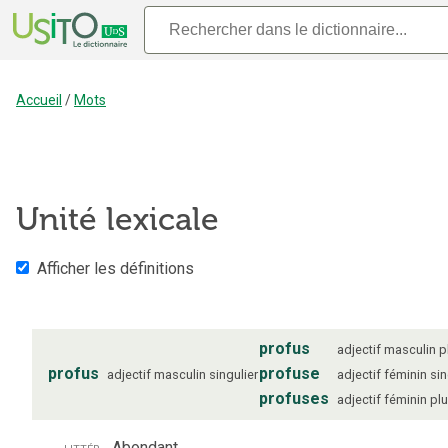
Accueil
/
Mots
Unité lexicale
Afficher les définitions
profus
adjectif
masculin
p
profus
profuse
adjectif
masculin
singulier
adjectif
féminin
sin
profuses
adjectif
féminin
plu
littér.
Abondant.