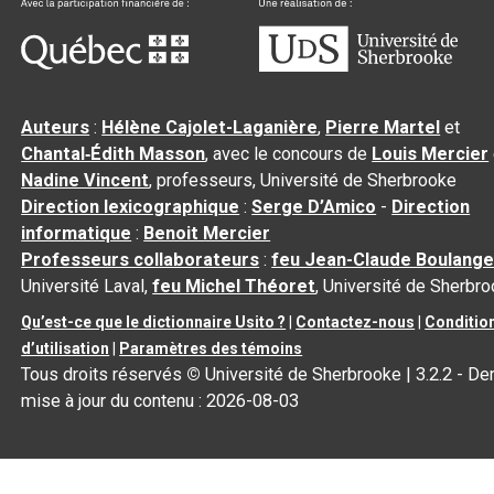
Auteurs
:
Hélène Cajolet-Laganière
,
Pierre Martel
et
Chantal‑Édith Masson
, avec le concours de
Louis Mercier
Nadine Vincent
, professeurs, Université de Sherbrooke
Direction lexicographique
:
Serge D’Amico
-
Direction
informatique
:
Benoit Mercier
Professeurs collaborateurs
:
feu Jean-Claude Boulange
Université Laval,
feu Michel Théoret
, Université de Sherbr
Qu’est-ce que le dictionnaire Usito ?
|
Contactez-nous
|
Conditio
d’utilisation
|
Paramètres des témoins
Tous droits réservés
©
Université de Sherbrooke |
3.2.2
- Der
mise à jour du contenu :
2026-08-03