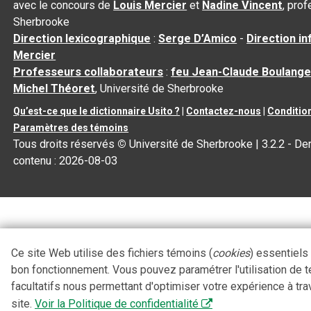
avec le concours de
Louis Mercier
et
Nadine Vincent
, pro
Sherbrooke
Direction lexicographique
:
Serge D’Amico
-
Direction i
Mercier
Professeurs collaborateurs
:
feu Jean-Claude Boulange
Michel Théoret
, Université de Sherbrooke
Qu’est-ce que le dictionnaire Usito ?
|
Contactez-nous
|
Condition
Paramètres des témoins
Tous droits réservés
©
Université de Sherbrooke |
3.2.2
- Der
contenu :
2026-08-03
Ce site Web utilise des fichiers témoins (
cookies
) essentiels
bon fonctionnement. Vous pouvez paramétrer l'utilisation de 
facultatifs nous permettant d'optimiser votre expérience à tra
site.
Voir la Politique de confidentialité