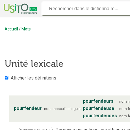
Accueil
/
Mots
Unité lexicale
Afficher les définitions
pourfendeurs
nom
m
pourfendeur
pourfendeuse
nom
masculin
singulier
nom
f
pourfendeuses
nom
f
(parfois par plais.)
Personne qui critique, qui attaque vi