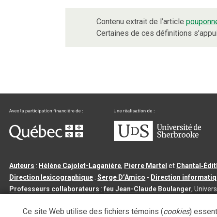
Contenu extrait de l’article
pouponn
Certaines de ces définitions s’app
Auteurs
:
Hélène Cajolet-Laganière
,
Pierre Martel
et
Chantal‑Édi
Direction lexicographique
:
Serge D’Amico
-
Direction informati
Professeurs collaborateurs
:
feu Jean-Claude Boulanger
, Univers
Qu’est-ce que le dictionnaire Usito ?
|
Contactez-nous
|
Condition
Ce site Web utilise des fichiers témoins (
cookies
) essent
Tous droits réservés
©
Université de Sherbrooke |
3.2.2
- Dernière mi