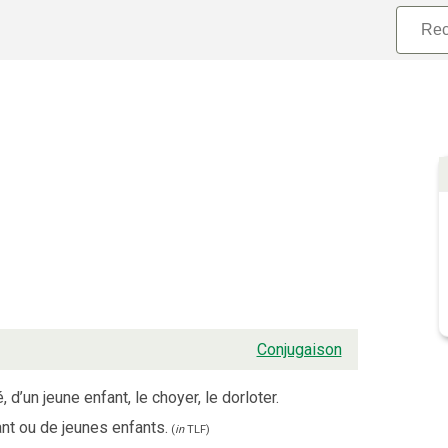
Conjugaison
d’un jeune enfant, le choyer, le dorloter.
ant ou de jeunes enfants.
(
in
TLF
)