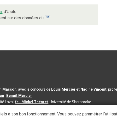
er
d’Usito.
uient sur des données du
.
th Masson
, avec le concours de
Louis Mercier
et
Nadine Vincent
, prof
que
:
Benoit Mercier
ité Laval,
feu Michel Théoret
, Université de Sherbrooke
s d’utilisation
|
Paramètres des témoins
iels à son bon fonctionnement. Vous pouvez paramétrer l'utilisa
se à jour du contenu :
2026-08-03