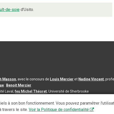
ult-de-soie
d’Usito.
th Masson
, avec le concours de
Louis Mercier
et
Nadine Vincent
, prof
que
:
Benoit Mercier
ité Laval,
feu Michel Théoret
, Université de Sherbrooke
s d’utilisation
|
Paramètres des témoins
iels à son bon fonctionnement. Vous pouvez paramétrer l'utilisa
se à jour du contenu :
2026-08-03
 travers le site.
Voir la Politique de confidentialité