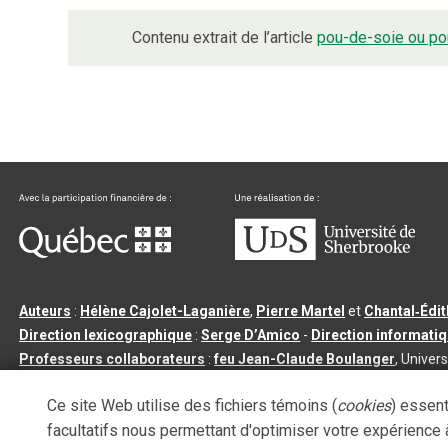
Contenu extrait de l’article
pou-de-soie ou po
Auteurs
:
Hélène Cajolet-Laganière
,
Pierre Martel
et
Chantal‑Édi
Direction lexicographique
:
Serge D’Amico
-
Direction informati
Professeurs collaborateurs
:
feu Jean-Claude Boulanger
, Univers
Qu’est-ce que le dictionnaire Usito ?
|
Contactez-nous
|
Condition
Ce site Web utilise des fichiers témoins (
cookies
) essent
Tous droits réservés
©
Université de Sherbrooke |
3.2.2
- Dernière mi
facultatifs nous permettant d'optimiser votre expérience à