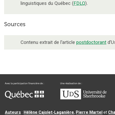
linguistiques du Québec (
FDLQ
).
Sources
Contenu extrait de l’article
postdoctorant
d’Us
Auteurs
:
Hélène Cajolet-Laganière
,
Pierre Martel
et
Cha