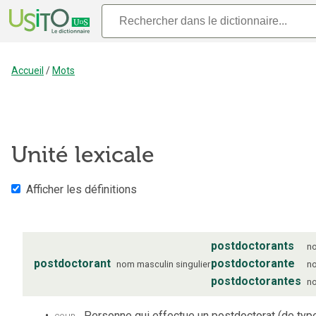
Accueil
/
Mots
Unité lexicale
Afficher les définitions
postdoctorants
n
postdoctorant
postdoctorante
nom
masculin
singulier
n
postdoctorantes
n
cour.
Personne qui effectue un postdoctorat (de type