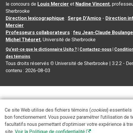
le concours de
Louis Mercier
et
Nadine Vincent
, professeu
Sherbrooke
Direction lexicographique
:
Serge D’Amico
-
Direction i
Mercier
Professeurs collaborateurs
:
feu Jean-Claude Boulange
Michel Théoret
, Université de Sherbrooke
Qu’est-ce que le dictionnaire Usito ?
|
Contactez-nous
|
Condition
des témoins
Tous droits réservés
©
Université de Sherbrooke |
3.2.2
- Der
contenu :
2026-08-03
Ce site Web utilise des fichiers témoins (
cookies
) essentiels
bon fonctionnement. Vous pouvez paramétrer l'utilisation de 
facultatifs nous permettant d'optimiser votre expérience à tra
site.
Voir la Politique de confidentialité