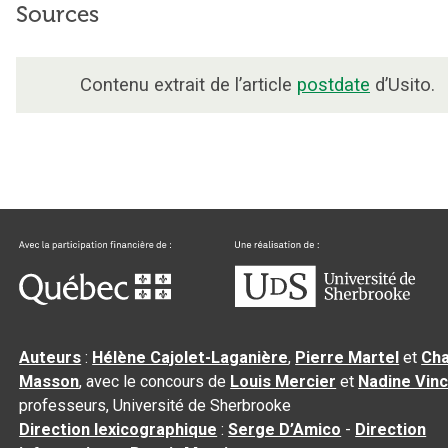
Sources
Contenu extrait de l’article
postdate
d’Usito.
Auteurs
:
Hélène Cajolet-Laganière
,
Pierre Martel
et
Cha
Masson
, avec le concours de
Louis Mercier
et
Nadine Vin
professeurs, Université de Sherbrooke
Direction lexicographique
:
Serge D’Amico
-
Direction