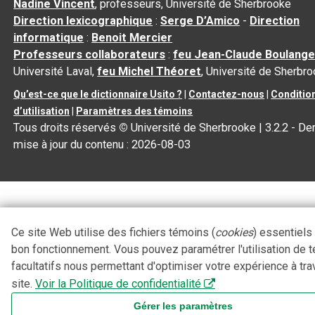
Nadine Vincent
, professeurs, Université de Sherbrooke
Direction lexicographique
:
Serge D’Amico
-
Direction
informatique
:
Benoit Mercier
Professeurs collaborateurs
:
feu Jean-Claude Boulange
Université Laval,
feu Michel Théoret
, Université de Sherbr
Qu’est-ce que le dictionnaire Usito ?
|
Contactez-nous
|
Conditio
d’utilisation
|
Paramètres des témoins
Tous droits réservés
©
Université de Sherbrooke |
3.2.2
- Der
mise à jour du contenu :
2026-08-03
Ce site Web utilise des fichiers témoins (
cookies
) essentiels
bon fonctionnement. Vous pouvez paramétrer l'utilisation de 
facultatifs nous permettant d'optimiser votre expérience à tra
site.
Voir la Politique de confidentialité
Gérer les paramètres