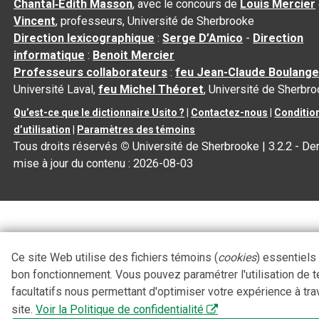
Chantal‑Édith Masson
, avec le concours de
Louis Mercier
Vincent
, professeurs, Université de Sherbrooke
Direction lexicographique
:
Serge D’Amico
-
Direction
informatique
:
Benoit Mercier
Professeurs collaborateurs
:
feu Jean-Claude Boulange
Université Laval,
feu Michel Théoret
, Université de Sherbr
Qu’est-ce que le dictionnaire Usito ?
|
Contactez-nous
|
Conditio
d’utilisation
|
Paramètres des témoins
Tous droits réservés
©
Université de Sherbrooke |
3.2.2
- Der
mise à jour du contenu :
2026-08-03
Ce site Web utilise des fichiers témoins (
cookies
) essentiels
bon fonctionnement. Vous pouvez paramétrer l'utilisation de 
facultatifs nous permettant d'optimiser votre expérience à tra
site.
Voir la Politique de confidentialité