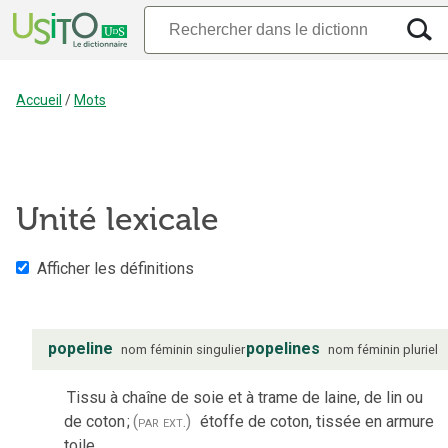
Accueil
/
Mots
Unité lexicale
Afficher les définitions
popeline
popelines
nom
féminin
singulier
nom
féminin
pluriel
Tissu à chaîne de soie et à trame de laine, de lin ou
de coton
;
(par ext.)
étoffe de coton, tissée en armure
toile.