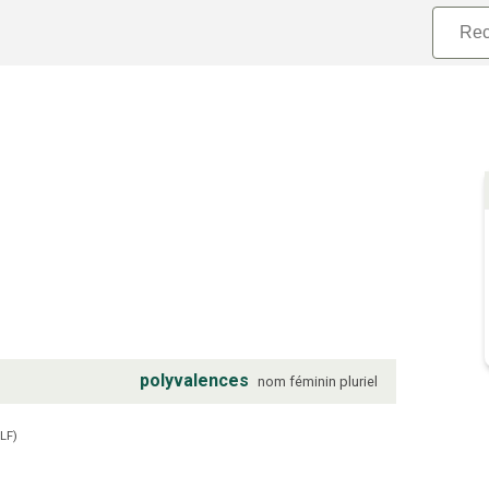
polyvalences
nom
féminin
pluriel
LF
)