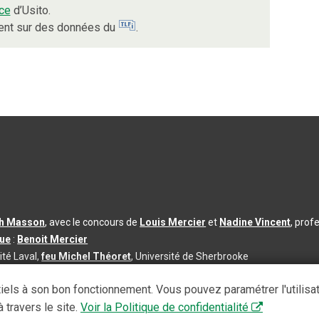
ce
d’Usito.
ient sur des données du
.
th Masson
, avec le concours de
Louis Mercier
et
Nadine Vincent
, prof
que
:
Benoit Mercier
ité Laval,
feu Michel Théoret
, Université de Sherbrooke
s d’utilisation
|
Paramètres des témoins
iels à son bon fonctionnement. Vous pouvez paramétrer l'utilisa
se à jour du contenu :
2026-08-03
 travers le site.
Voir la Politique de confidentialité