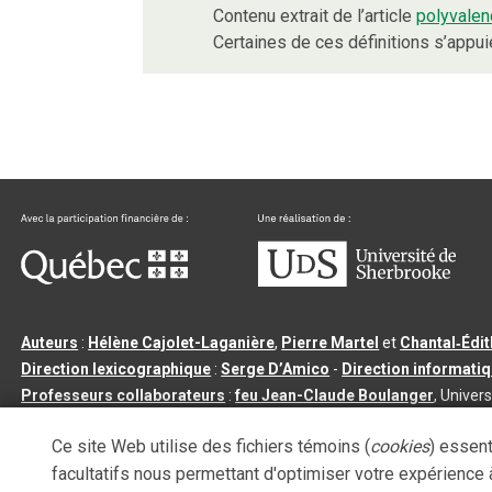
Contenu extrait de l’article
polyvalen
Certaines de ces définitions s’appu
Auteurs
:
Hélène Cajolet-Laganière
,
Pierre Martel
et
Chantal‑Édi
Direction lexicographique
:
Serge D’Amico
-
Direction informati
Professeurs collaborateurs
:
feu Jean-Claude Boulanger
, Univers
Qu’est-ce que le dictionnaire Usito ?
|
Contactez-nous
|
Condition
Ce site Web utilise des fichiers témoins (
cookies
) essent
Tous droits réservés
©
Université de Sherbrooke |
3.2.2
- Dernière mi
facultatifs nous permettant d'optimiser votre expérience à