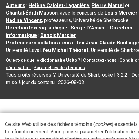
Auteurs
:
Hélène Cajolet-Laganière
,
Pierre Martel
et
Chantal‑Édith Masson
, avec le concours de
Louis Mercier
Nadine Vincent
, professeurs, Université de Sherbrooke
Direction lexicographique
:
Serge D’Amico
-
Direction
informatique
:
Benoit Mercier
Professeurs collaborateurs
:
feu Jean-Claude Boulange
Université Laval,
feu Michel Théoret
, Université de Sherbr
Qu’est-ce que le dictionnaire Usito ?
|
Contactez-nous
|
Conditio
d’utilisation
|
Paramètres des témoins
Tous droits réservés
©
Université de Sherbrooke |
3.2.2
- Der
mise à jour du contenu :
2026-08-03
Ce site Web utilise des fichiers témoins (
cookies
) essentiels
bon fonctionnement. Vous pouvez paramétrer l'utilisation de 