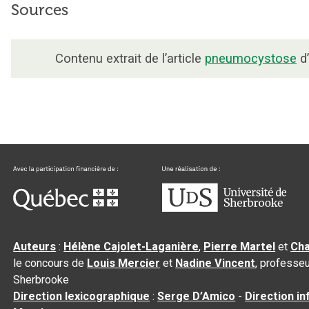
Sources
Contenu extrait de l’article
pneumocystose
d’
Auteurs
:
Hélène Cajolet-Laganière
,
Pierre Martel
et
Cha
le concours de
Louis Mercier
et
Nadine Vincent
, professeu
Sherbrooke
Direction lexicographique
:
Serge D’Amico
-
Direction i