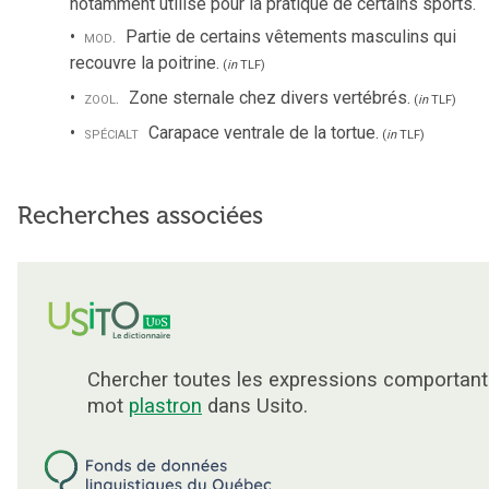
notamment utilisé pour la pratique de certains sports.
mod.
Partie de certains vêtements masculins qui
recouvre la poitrine.
(
in
TLF
)
zool.
Zone sternale chez divers vertébrés.
(
in
TLF
)
spécialt
Carapace ventrale de la tortue.
(
in
TLF
)
Recherches associées
Chercher toutes les expressions comportant
mot
plastron
dans Usito.