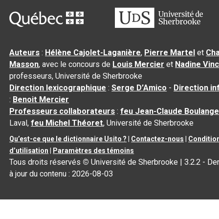
Auteurs
:
Hélène Cajolet-Laganière
,
Pierre Martel
et
Cha
Masson
, avec le concours de
Louis Mercier
et
Nadine Vin
professeurs, Université de Sherbrooke
Direction lexicographique
:
Serge D’Amico
-
Direction i
:
Benoit Mercier
Professeurs collaborateurs
:
feu Jean-Claude Boulange
Laval,
feu Michel Théoret
, Université de Sherbrooke
Qu’est-ce que le dictionnaire Usito ?
|
Contactez-nous
|
Conditio
d’utilisation
|
Paramètres des témoins
Tous droits réservés
©
Université de Sherbrooke |
3.2.2
- De
à jour du contenu :
2026-08-03