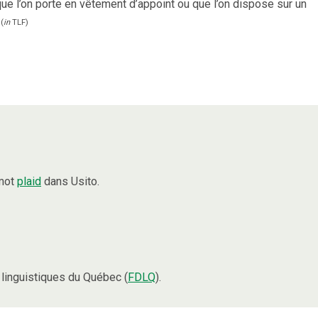
que l’on porte en vêtement d’appoint ou que l’on dispose sur un
(
in
TLF
)
 mot
plaid
dans Usito.
linguistiques du Québec (
FDLQ
).