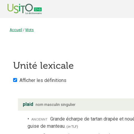
Accueil
/
Mots
Unité lexicale
Afficher les définitions
plaid
nom
masculin
singulier
anciennt
Grande écharpe de tartan drapée et noué
guise de manteau.
(
in
TLF
)