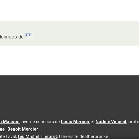
s données du
.
th Masson
, avec le concours de
Louis Mercier
et
Nadine Vincent
, prof
que
:
Benoit Mercier
ité Laval,
feu Michel Théoret
, Université de Sherbrooke