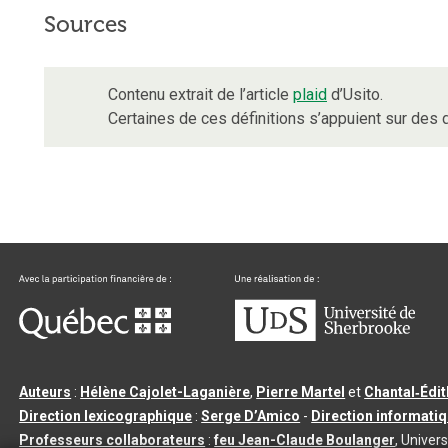
Sources
Contenu extrait de l’article
plaid
d’Usito.
Certaines de ces définitions s’appuient sur de
Auteurs
:
Hélène Cajolet-Laganière
,
Pierre Martel
et
Chantal‑Édi
Direction lexicographique
:
Serge D’Amico
-
Direction informati
Professeurs collaborateurs
:
feu Jean-Claude Boulanger
, Univers