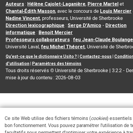
Auteurs
:
Hélène Cajolet-Laganière
,
Pierre Martel
et
Chantal‑Édith Masson
, avec le concours de
Louis Mercier
Nadine Vincent
, professeurs, Université de Sherbrooke
Direction lexicographique
:
Serge D’Amico
-
Direction
informatique
:
Benoit Mercier
Professeurs collaborateurs
:
feu Jean-Claude Boulange
Université Laval,
feu Michel Théoret
, Université de Sherbr
Qu’est-ce que le dictionnaire Usito ?
|
Contactez-nous
|
Conditio
d’utilisation
|
Paramètres des témoins
Tous droits réservés
©
Université de Sherbrooke |
3.2.2
- Der
mise à jour du contenu :
2026-08-03
Ce site Web utilise des fichiers témoins (
cookies
) essentiels
bon fonctionnement. Vous pouvez paramétrer l'utilisation de 
facultatifs nous permettant d'optimiser votre expérience à tra