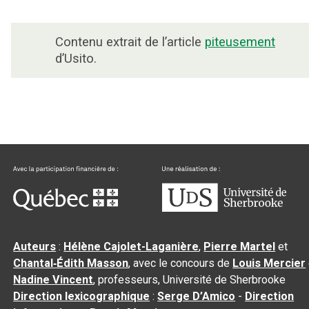
Contenu extrait de l’article
piteusement
d’Usito.
Auteurs
:
Hélène Cajolet-Laganière
,
Pierre Martel
et
Chantal‑Édith Masson
, avec le concours de
Louis Mercier
Nadine Vincent
, professeurs, Université de Sherbrooke
Direction lexicographique
:
Serge D’Amico
-
Direction