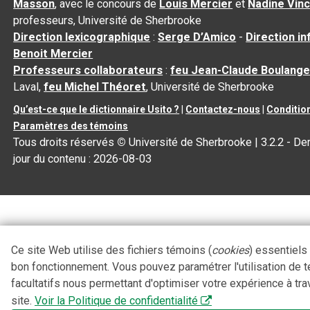
Masson
, avec le concours de
Louis Mercier
et
Nadine Vin
professeurs, Université de Sherbrooke
Direction lexicographique
:
Serge D’Amico
-
Direction i
Benoit Mercier
Professeurs collaborateurs
:
feu Jean-Claude Boulange
Laval,
feu Michel Théoret
, Université de Sherbrooke
Qu’est-ce que le dictionnaire Usito ?
|
Contactez-nous
|
Condition
Paramètres des témoins
Tous droits réservés
©
Université de Sherbrooke |
3.2.2
- Der
jour du contenu :
2026-08-03
Ce site Web utilise des fichiers témoins (
cookies
) essentiels
bon fonctionnement. Vous pouvez paramétrer l'utilisation de 
facultatifs nous permettant d'optimiser votre expérience à tra
site.
Voir la Politique de confidentialité