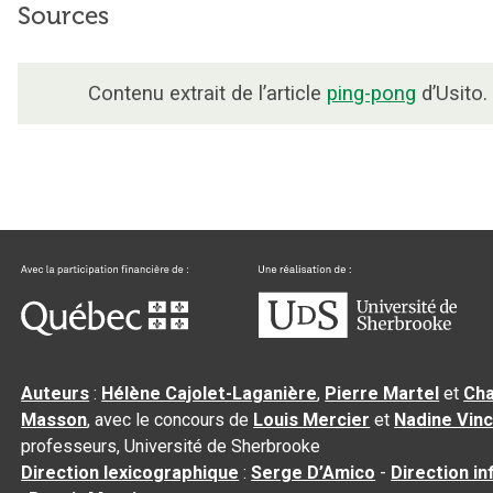
Sources
Contenu extrait de l’article
ping-pong
d’Usito.
Auteurs
:
Hélène Cajolet-Laganière
,
Pierre Martel
et
Cha
Masson
, avec le concours de
Louis Mercier
et
Nadine Vin
professeurs, Université de Sherbrooke
Direction lexicographique
:
Serge D’Amico
-
Direction i