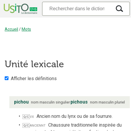
Accueil
/
Mots
Unité lexicale
Afficher les définitions
pichou
pichous
nom
masculin
singulier
nom
masculin
pluriel
vx
Ancien nom du lynx ou de sa fourrure.
Q/C
anciennt
Chaussure traditionnelle inspirée du
Q/C