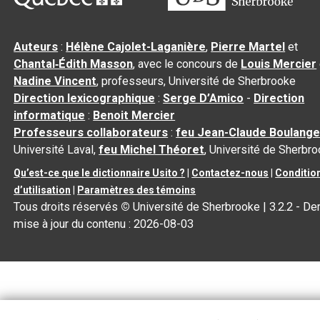
Auteurs
:
Hélène Cajolet-Laganière
,
Pierre Martel
et
Chantal‑Édith Masson
, avec le concours de
Louis Mercier
Nadine Vincent
, professeurs, Université de Sherbrooke
Direction lexicographique
:
Serge D’Amico
-
Direction
informatique
:
Benoit Mercier
Professeurs collaborateurs
:
feu Jean-Claude Boulange
Université Laval,
feu Michel Théoret
, Université de Sherbr
Qu’est-ce que le dictionnaire Usito ?
|
Contactez-nous
|
Conditio
d’utilisation
|
Paramètres des témoins
Tous droits réservés
©
Université de Sherbrooke |
3.2.2
- Der
mise à jour du contenu :
2026-08-03