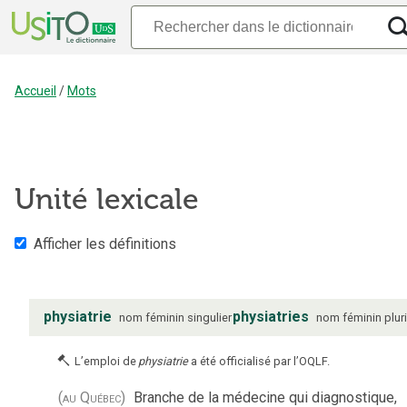
Accueil
/
Mots
Unité lexicale
Afficher les définitions
physiatrie
physiatries
nom
féminin
singulier
nom
féminin
plur
L’emploi de
physiatrie
a été officialisé par l’OQLF.
(au Québec)
Branche de la médecine qui diagnostique,