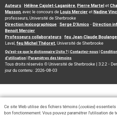
Auteurs
:
Hélène Cajolet-Laganière
,
Pierre Martel
et
Cha
Masson
, avec le concours de
Louis Mercier
et
Nadine Vin
professeurs, Université de Sherbrooke
Direction lexicographique
:
Serge D’Amico
-
Direction i
Benoit Mercier
Professeurs collaborateurs
:
feu Jean-Claude Boulange
Laval,
feu Michel Théoret
, Université de Sherbrooke
Qu’est-ce que le dictionnaire Usito ?
|
Contactez-nous
|
Conditio
d’utilisation
|
Paramètres des témoins
Tous droits réservés
©
Université de Sherbrooke |
3.2.2
- Der
jour du contenu :
2026-08-03
Ce site Web utilise des fichiers témoins (
cookies
) essentiels
bon fonctionnement. Vous pouvez paramétrer l'utilisation de 