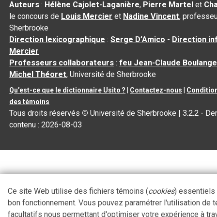
Auteurs
:
Hélène Cajolet-Laganière
,
Pierre Martel
et
Cha
le concours de
Louis Mercier
et
Nadine Vincent
, professeu
Sherbrooke
Direction lexicographique
:
Serge D’Amico
-
Direction i
Mercier
Professeurs collaborateurs
:
feu Jean-Claude Boulange
Michel Théoret
, Université de Sherbrooke
Qu’est-ce que le dictionnaire Usito ?
|
Contactez-nous
|
Condition
des témoins
Tous droits réservés
©
Université de Sherbrooke |
3.2.2
- Der
contenu :
2026-08-03
Ce site Web utilise des fichiers témoins (
cookies
) essentiels
bon fonctionnement. Vous pouvez paramétrer l'utilisation de 
facultatifs nous permettant d'optimiser votre expérience à tra