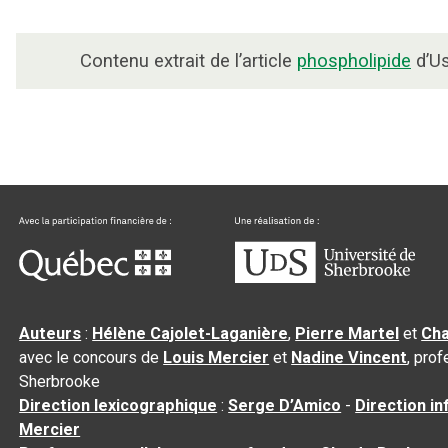
Contenu extrait de l’article
phospholipide
d’Us
Auteurs
:
Hélène Cajolet-Laganière
,
Pierre Martel
et
Cha
avec le concours de
Louis Mercier
et
Nadine Vincent
, pro
Sherbrooke
Direction lexicographique
:
Serge D’Amico
-
Direction i
Mercier