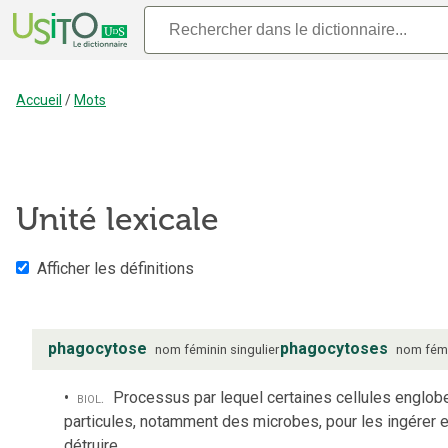
Accueil
/
Mots
Unité lexicale
Afficher les définitions
phagocytose
phagocytoses
nom
féminin
singulier
nom
fém
biol.
Processus par lequel certaines cellules englob
particules, notamment des microbes, pour les ingérer e
détruire.