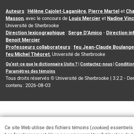
Auteurs
:
Hélène Cajolet-Laganière
,
Pierre Martel
et
Cha
Masson
, avec le concours de
Louis Mercier
et
Nadine Vin
Université de Sherbrooke
Direction lexicographique
:
Serge D’Amico
-
Direction i
Benoit Mercier
Professeurs collaborateurs
:
feu Jean-Claude Boulange
feu Michel Théoret
, Université de Sherbrooke
Qu’est-ce que le dictionnaire Usito ?
|
Contactez-nous
|
Condition
Paramètres des témoins
Tous droits réservés
©
Université de Sherbrooke |
3.2.2
- Der
contenu :
2026-08-03
Ce site Web utilise des fichiers témoins (
cookies
) essentiels