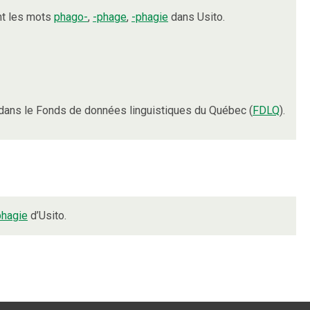
nt les mots
phago-
,
-phage
,
-phagie
dans Usito.
dans le Fonds de données linguistiques du Québec (
FDLQ
).
phagie
d’Usito.