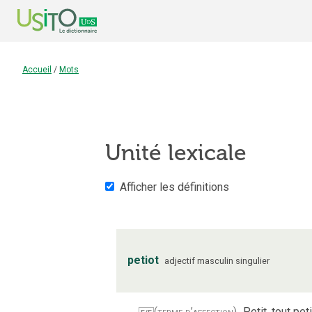
Accueil
/
Mots
Unité lexicale
Afficher les définitions
petiot
adjectif
masculin
singulier
(terme d’affection)
Petit, tout peti