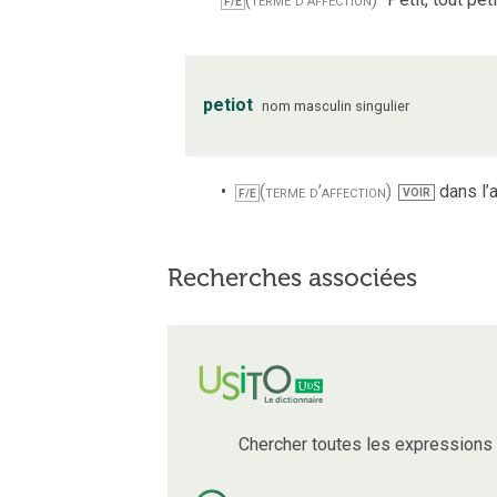
F/E
petiot
nom
masculin
singulier
(terme d’affection)
dans l’a
VOIR
F/E
Recherches associées
Chercher toutes les expressions