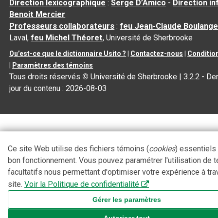
Direction lexicographique
:
Serge D’Amico
-
Direction i
Benoit Mercier
Professeurs collaborateurs
:
feu Jean-Claude Boulange
Laval,
feu Michel Théoret
, Université de Sherbrooke
Qu’est-ce que le dictionnaire Usito ?
|
Contactez-nous
|
Condition
|
Paramètres des témoins
Tous droits réservés
©
Université de Sherbrooke |
3.2.2
- Der
jour du contenu :
2026-08-03
Ce site Web utilise des fichiers témoins (
cookies
) essentiels
bon fonctionnement. Vous pouvez paramétrer l'utilisation de 
facultatifs nous permettant d'optimiser votre expérience à tra
site.
Voir la Politique de confidentialité
Gérer les paramètres