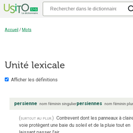
Accueil
/
Mots
Unité lexicale
Afficher les définitions
persienne
persiennes
nom
féminin
singulier
nom
féminin
plur
(surtout au plur.)
Contrevent dont les panneaux à clair
voie protègent une baie du soleil et de la pluie tout en
laissant passer l’air.