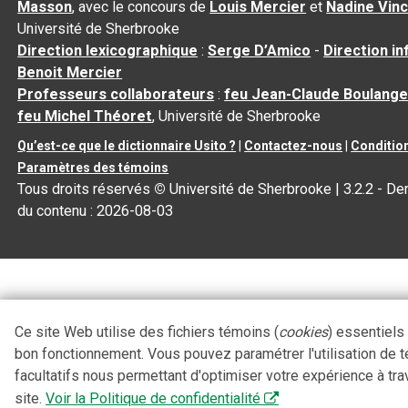
Masson
, avec le concours de
Louis Mercier
et
Nadine Vin
Université de Sherbrooke
Direction lexicographique
:
Serge D’Amico
-
Direction i
Benoit Mercier
Professeurs collaborateurs
:
feu Jean-Claude Boulange
feu Michel Théoret
, Université de Sherbrooke
Qu’est-ce que le dictionnaire Usito ?
|
Contactez-nous
|
Condition
Paramètres des témoins
Tous droits réservés
©
Université de Sherbrooke |
3.2.2
- Der
du contenu :
2026-08-03
Ce site Web utilise des fichiers témoins (
cookies
) essentiels
bon fonctionnement. Vous pouvez paramétrer l'utilisation de 
facultatifs nous permettant d'optimiser votre expérience à tra
site.
Voir la Politique de confidentialité