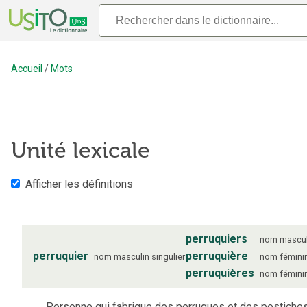
Accueil
/
Mots
Unité lexicale
Afficher les définitions
perruquiers
nom
mascul
perruquier
perruquière
nom
masculin
singulier
nom
fémini
perruquières
nom
fémini
Personne qui fabrique des perruques et des postiches