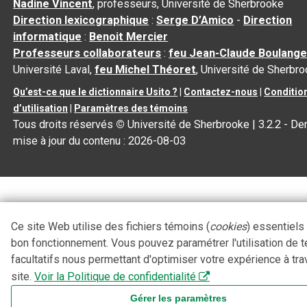
Nadine Vincent
, professeurs, Université de Sherbrooke
Direction lexicographique
:
Serge D’Amico
-
Direction
informatique
:
Benoit Mercier
Professeurs collaborateurs
:
feu Jean-Claude Boulange
Université Laval,
feu Michel Théoret
, Université de Sherbr
Qu’est-ce que le dictionnaire Usito ?
|
Contactez-nous
|
Conditio
d’utilisation
|
Paramètres des témoins
Tous droits réservés
©
Université de Sherbrooke |
3.2.2
- Der
mise à jour du contenu :
2026-08-03
Ce site Web utilise des fichiers témoins (
cookies
) essentiels
bon fonctionnement. Vous pouvez paramétrer l'utilisation de 
facultatifs nous permettant d'optimiser votre expérience à tra
site.
Voir la Politique de confidentialité
Gérer les paramètres