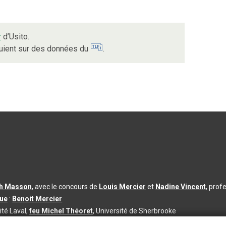
r
d’Usito.
puient sur des données du
.
th Masson
, avec le concours de
Louis Mercier
et
Nadine Vincent
, prof
que
:
Benoit Mercier
ité Laval,
feu Michel Théoret
, Université de Sherbrooke