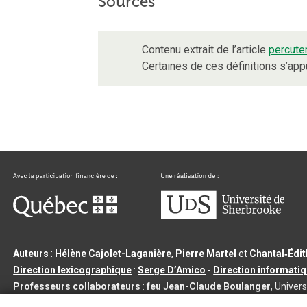
Sources
Contenu extrait de l’article
percute
Certaines de ces définitions s’ap
Auteurs
:
Hélène Cajolet-Laganière
,
Pierre Martel
et
Chantal‑Édi
Direction lexicographique
:
Serge D’Amico
-
Direction informati
Professeurs collaborateurs
:
feu Jean-Claude Boulanger
, Univers