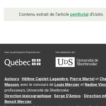
Contenu extrait de l’article
penthotal
d’Usito.
Auteurs
:
Hélène Cajolet-Laganière
,
Pierre Martel
et
Cha
Masson
, avec le concours de
Louis Mercier
et
Nadine Vin
professeurs, Université de Sherbrooke
Direction lexicographique
:
Serge D’Amico
-
Direction i
Benoit Mercier