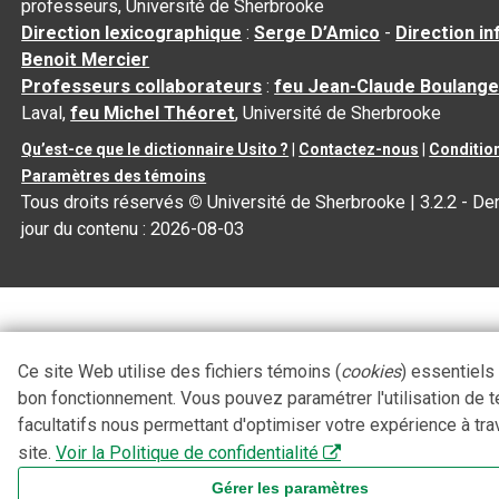
professeurs, Université de Sherbrooke
Direction lexicographique
:
Serge D’Amico
-
Direction i
Benoit Mercier
Professeurs collaborateurs
:
feu Jean-Claude Boulange
Laval,
feu Michel Théoret
, Université de Sherbrooke
Qu’est-ce que le dictionnaire Usito ?
|
Contactez-nous
|
Condition
Paramètres des témoins
Tous droits réservés
©
Université de Sherbrooke |
3.2.2
- Der
jour du contenu :
2026-08-03
Ce site Web utilise des fichiers témoins (
cookies
) essentiels
bon fonctionnement. Vous pouvez paramétrer l'utilisation de 
facultatifs nous permettant d'optimiser votre expérience à tra
site.
Voir la Politique de confidentialité
Gérer les paramètres