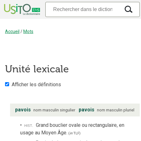
Accueil
/
Mots
Unité lexicale
Afficher les définitions
pavois
pavois
nom
masculin
singulier
nom
masculin
pluriel
hist.
Grand bouclier ovale ou rectangulaire, en
usage au Moyen Âge.
(
in
TLF
)