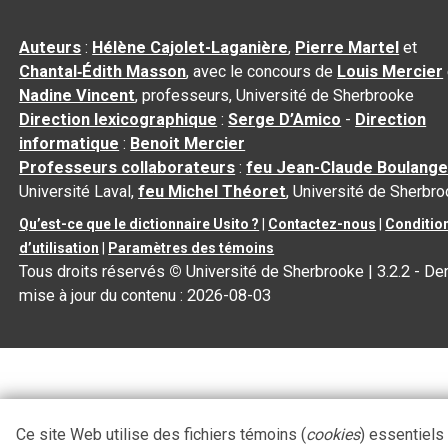
Auteurs
:
Hélène Cajolet-Laganière
,
Pierre Martel
et
Chantal‑Édith Masson
, avec le concours de
Louis Mercier
Nadine Vincent
, professeurs, Université de Sherbrooke
Direction lexicographique
:
Serge D’Amico
-
Direction
informatique
:
Benoit Mercier
Professeurs collaborateurs
:
feu Jean-Claude Boulange
Université Laval,
feu Michel Théoret
, Université de Sherbr
Qu’est-ce que le dictionnaire Usito ?
|
Contactez-nous
|
Conditio
d’utilisation
|
Paramètres des témoins
Tous droits réservés
©
Université de Sherbrooke |
3.2.2
- Der
mise à jour du contenu :
2026-08-03
Ce site Web utilise des fichiers témoins (
cookies
) essentiels