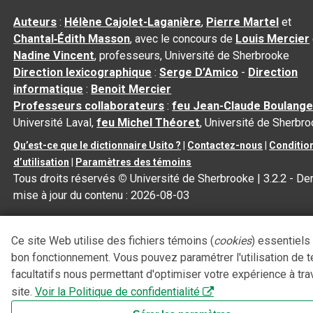
Auteurs
:
Hélène Cajolet-Laganière
,
Pierre Martel
et
Chantal‑Édith Masson
, avec le concours de
Louis Mercier
Nadine Vincent
, professeurs, Université de Sherbrooke
Direction lexicographique
:
Serge D’Amico
-
Direction
informatique
:
Benoit Mercier
Professeurs collaborateurs
:
feu Jean-Claude Boulange
Université Laval,
feu Michel Théoret
, Université de Sherbr
Qu’est-ce que le dictionnaire Usito ?
|
Contactez-nous
|
Conditio
d’utilisation
|
Paramètres des témoins
Tous droits réservés
©
Université de Sherbrooke |
3.2.2
- Der
mise à jour du contenu :
2026-08-03
Ce site Web utilise des fichiers témoins (
cookies
) essentiels
bon fonctionnement. Vous pouvez paramétrer l'utilisation de 
facultatifs nous permettant d'optimiser votre expérience à tra
site.
Voir la Politique de confidentialité