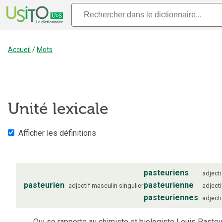
Accueil
/
Mots
Unité lexicale
Afficher les définitions
pasteuriens
adjecti
pasteurien
pasteurienne
adjectif
masculin
singulier
adjecti
pasteuriennes
adjecti
Qui se rapporte au chimiste et biologiste Louis Pasteu