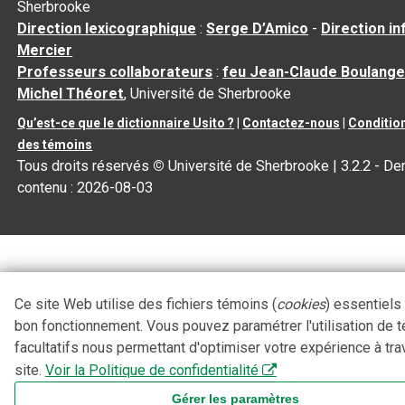
Sherbrooke
Direction lexicographique
:
Serge D’Amico
-
Direction i
Mercier
Professeurs collaborateurs
:
feu Jean-Claude Boulange
Michel Théoret
, Université de Sherbrooke
Qu’est-ce que le dictionnaire Usito ?
|
Contactez-nous
|
Condition
des témoins
Tous droits réservés
©
Université de Sherbrooke |
3.2.2
- Der
contenu :
2026-08-03
Ce site Web utilise des fichiers témoins (
cookies
) essentiels
bon fonctionnement. Vous pouvez paramétrer l'utilisation de 
facultatifs nous permettant d'optimiser votre expérience à tra
site.
Voir la Politique de confidentialité
Gérer les paramètres