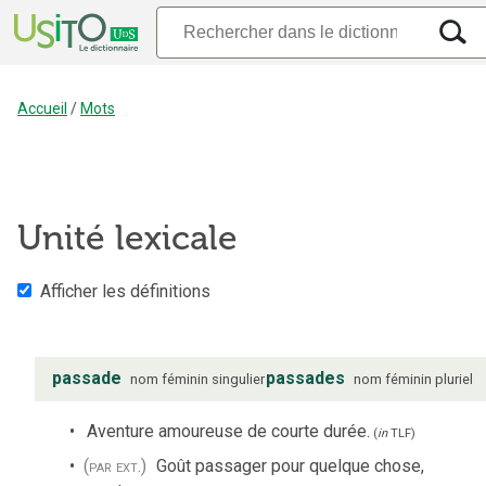
Accueil
/
Mots
Unité lexicale
Afficher les définitions
passade
passades
nom
féminin
singulier
nom
féminin
pluriel
Aventure amoureuse de courte durée.
(
in
TLF
)
(par ext.)
Goût passager pour quelque chose,