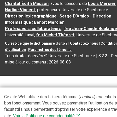
Chantal‑Édith Masson
, avec le concours de
Louis Mercier
Nadine Vincent
, professeurs, Université de Sherbrooke
Direction lexicographique
:
Serge D’Amico
-
Direction
informatique
:
Benoit Mercier
Professeurs collaborateurs
:
feu Jean-Claude Boulange
Université Laval,
feu Michel Théoret
, Université de Sherbr
Qu’est-ce que le dictionnaire Usito ?
|
Contactez-nous
|
Conditio
d’utilisation
|
Paramètres des témoins
Tous droits réservés
©
Université de Sherbrooke |
3.2.2
- Der
mise à jour du contenu :
2026-08-03
Ce site Web utilise des fichiers témoins (
cookies
) essentiels
bon fonctionnement. Vous pouvez paramétrer l'utilisation de 
facultatifs nous permettant d'optimiser votre expérience à tra
site.
Voir la Politique de confidentialité