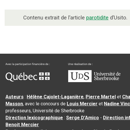
Contenu extrait de l’article
parotidite
d’Usito.
Auteurs
:
Hélène Cajolet-Laganière
,
Pierre Martel
et
Cha
Masson
, avec le concours de
Louis Mercier
et
Nadine Vin
professeurs, Université de Sherbrooke
Direction lexicographique
:
Serge D’Amico
-
Direction i
Benoit Mercier