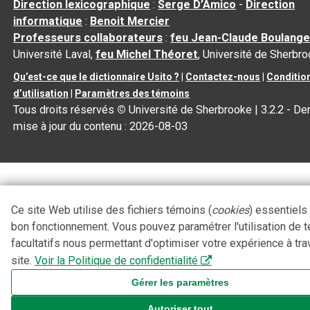
Direction lexicographique
:
Serge D’Amico
-
Direction
informatique
:
Benoit Mercier
Professeurs collaborateurs
:
feu Jean-Claude Boulange
Université Laval,
feu Michel Théoret
, Université de Sherbr
Qu’est-ce que le dictionnaire Usito ?
|
Contactez-nous
|
Conditio
d’utilisation
|
Paramètres des témoins
Tous droits réservés
©
Université de Sherbrooke |
3.2.2
- Der
mise à jour du contenu :
2026-08-03
Ce site Web utilise des fichiers témoins (
cookies
) essentiels
bon fonctionnement. Vous pouvez paramétrer l'utilisation de 
facultatifs nous permettant d'optimiser votre expérience à tra
site.
Voir la Politique de confidentialité
Gérer les paramètres
Autoriser tout