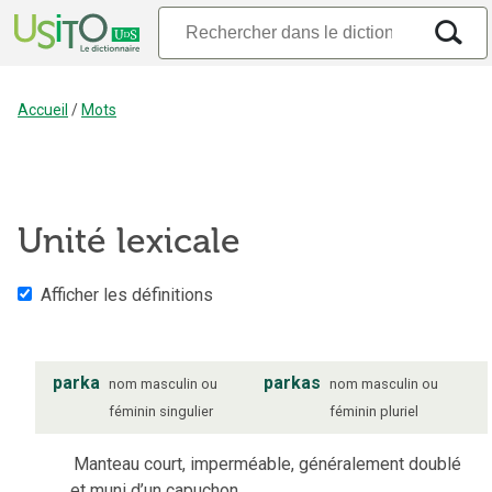
Accueil
/
Mots
Unité lexicale
Afficher les définitions
parka
parkas
nom
masculin ou
nom
masculin ou
féminin
singulier
féminin
pluriel
Manteau court, imperméable, généralement doublé
et muni d’un capuchon.