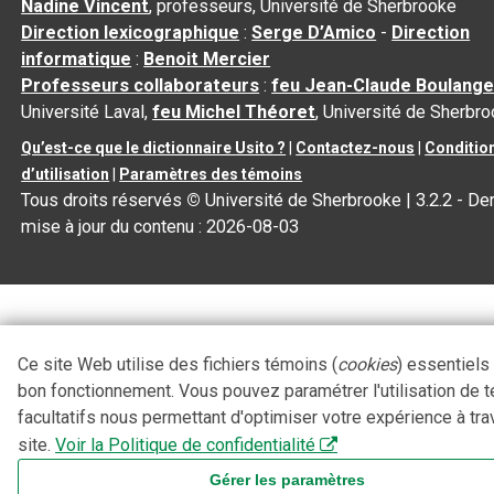
Nadine Vincent
, professeurs, Université de Sherbrooke
Direction lexicographique
:
Serge D’Amico
-
Direction
informatique
:
Benoit Mercier
Professeurs collaborateurs
:
feu Jean-Claude Boulange
Université Laval,
feu Michel Théoret
, Université de Sherbr
Qu’est-ce que le dictionnaire Usito ?
|
Contactez-nous
|
Conditio
d’utilisation
|
Paramètres des témoins
Tous droits réservés
©
Université de Sherbrooke |
3.2.2
- Der
mise à jour du contenu :
2026-08-03
Ce site Web utilise des fichiers témoins (
cookies
) essentiels
bon fonctionnement. Vous pouvez paramétrer l'utilisation de 
facultatifs nous permettant d'optimiser votre expérience à tra
site.
Voir la Politique de confidentialité
Gérer les paramètres