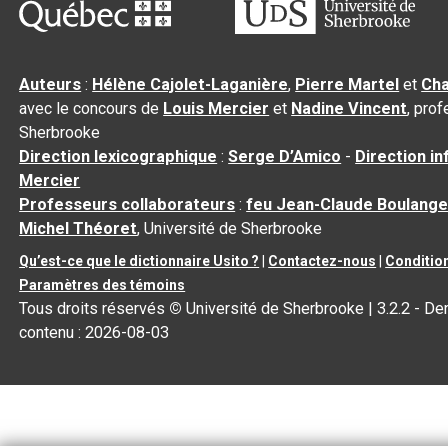
Auteurs
:
Hélène Cajolet-Laganière
,
Pierre Martel
et
Cha
avec le concours de
Louis Mercier
et
Nadine Vincent
, pro
Sherbrooke
Direction lexicographique
:
Serge D’Amico
-
Direction i
Mercier
Professeurs collaborateurs
:
feu Jean-Claude Boulange
Michel Théoret
, Université de Sherbrooke
Qu’est-ce que le dictionnaire Usito ?
|
Contactez-nous
|
Condition
Paramètres des témoins
Tous droits réservés
©
Université de Sherbrooke |
3.2.2
- Der
contenu :
2026-08-03