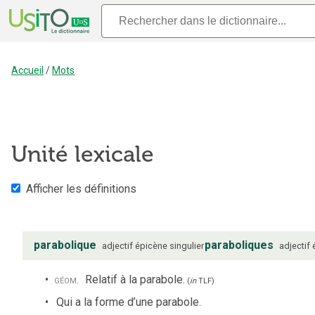
Accueil
/
Mots
Unité lexicale
Afficher les définitions
parabolique
paraboliques
adjectif
épicène
singulier
adjectif
géom.
Relatif à la parabole.
(
in
TLF
)
Qui a la forme d’une parabole.