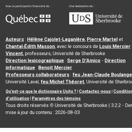
Auteurs
:
Hélène Cajolet-Laganière
,
Pierre Martel
et
Chantal‑Édith Masson
, avec le concours de
Louis Mercier
Vincent
, professeurs, Université de Sherbrooke
Direction lexicographique
:
Serge D’Amico
-
Direction
informatique
:
Benoit Mercier
Professeurs collaborateurs
:
feu Jean-Claude Boulange
Université Laval,
feu Michel Théoret
, Université de Sherbr
Qu’est-ce que le dictionnaire Usito ?
|
Contactez-nous
|
Conditio
d’utilisation
|
Paramètres des témoins
Tous droits réservés
©
Université de Sherbrooke |
3.2.2
- Der
mise à jour du contenu :
2026-08-03