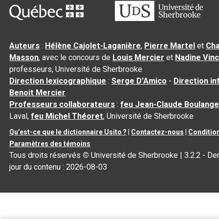
Auteurs
:
Hélène Cajolet-Laganière
,
Pierre Martel
et
Cha
Masson
, avec le concours de
Louis Mercier
et
Nadine Vin
professeurs, Université de Sherbrooke
Direction lexicographique
:
Serge D’Amico
-
Direction i
Benoit Mercier
Professeurs collaborateurs
:
feu Jean-Claude Boulange
Laval,
feu Michel Théoret
, Université de Sherbrooke
Qu’est-ce que le dictionnaire Usito ?
|
Contactez-nous
|
Condition
Paramètres des témoins
Tous droits réservés
©
Université de Sherbrooke |
3.2.2
- Der
jour du contenu :
2026-08-03