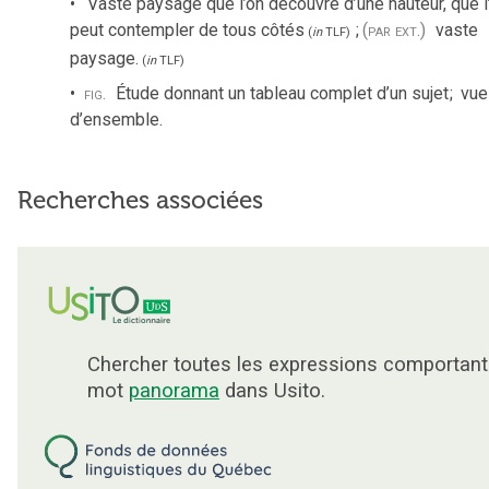
Vaste paysage que l’on découvre d’une hauteur, que l
peut contempler de tous côtés
;
(par ext.)
vaste
(
in
TLF
)
paysage.
(
in
TLF
)
fig.
Étude donnant un tableau complet d’un sujet
;
vue
d’ensemble.
Recherches associées
Chercher toutes les expressions comportant
mot
panorama
dans Usito.