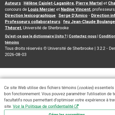
Auteurs
:
Hélène Cajolet-Laganière
,
Pierre Martel
et
Cha
concours de
Louis Mercier
et
Nadine Vincent
, professeurs
Direction lexicographique
:
Serge D’Amico
-
Direction i
Professeurs collaborateurs
:
feu Jean-Claude Boulange
Théoret
, Université de Sherbrooke
Qu’est-ce que le dictionnaire Usito ?
|
Contactez-nous
|
Condition
témoins
Tous droits réservés
©
Université de Sherbrooke |
3.2.2
- Der
2026-08-03
Ce site Web utilise des fichiers témoins (
cookies
) essentiels
bon fonctionnement. Vous pouvez paramétrer l'utilisation de 
facultatifs nous permettant d'optimiser votre expérience à tra
site.
Voir la Politique de confidentialité
Gérer les paramètres