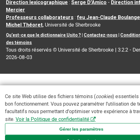
Direction lexicographique
:
Serge D’Amico
-
Direction i
Mercier
Professeurs collaborateurs
:
feu Jean-Claude Boulange
Michel Théoret
, Université de Sherbrooke
Qu’est-ce que le dictionnaire Usito ?
|
Contactez-nous
|
Condition
des témoins
Tous droits réservés
©
Université de Sherbrooke |
3.2.2
- Der
2026-08-03
Ce site Web utilise des fichiers témoins (
cookies
) essentiels
bon fonctionnement. Vous pouvez paramétrer l'utilisation de 
facultatifs nous permettant d'optimiser votre expérience à tra
site.
Voir la Politique de confidentialité
Gérer les paramètres